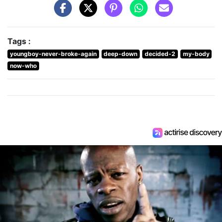
Tags :
youngboy-never-broke-again
deep-down
decided-2
my-body
now-who