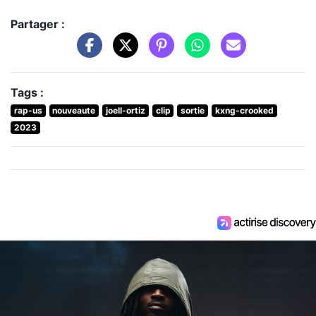
Partager :
Tags :
rap-us
nouveaute
joell-ortiz
clip
sortie
kxng-crooked
2023