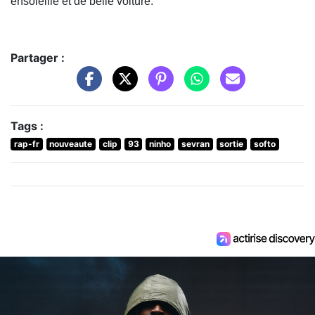
ensoleillé et de belle voiture.
Partager :
Tags :
rap-fr
nouveaute
clip
93
ninho
sevran
sortie
softo