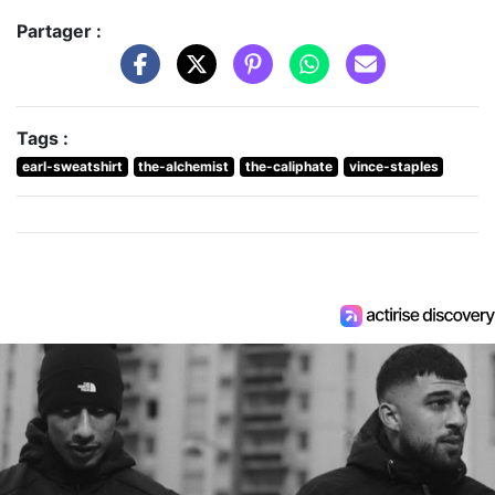
Partager :
Tags :
earl-sweatshirt
the-alchemist
the-caliphate
vince-staples