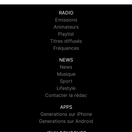
RADIO
Emissions
Animateurs
Playlist
Titres diffusés
Fréquences
NEWS
News
Musique
Sport
Lifestyle
Contacter la rédac
APPS
Generations sur iPhone
Generations sur Android