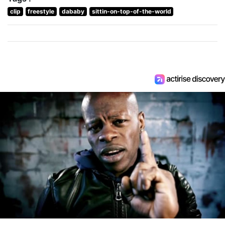
clip
freestyle
dababy
sittin-on-top-of-the-world