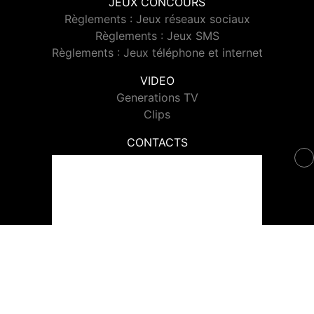
JEUX CONCOURS
Règlements : Jeux réseaux sociaux
Règlements : Jeux SMS
Règlements : Jeux téléphone et internet
VIDEO
Generations TV
Clips
CONTACTS
Contacter Generations
© 2026 Generations Tous droits réservés.
Signaler un contenu
-
Mentions légales
-
Politique de cookies
-
Contact