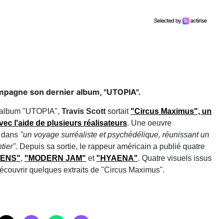
ompagne son dernier album, "UTOPIA".
me album "UTOPIA",
Travis Scott
sortait
"Circus Maximus", un
vec l'aide de plusieurs réalisateurs
. Une oeuvre
" dans
"un voyage surréaliste et psychédélique, réunissant un
tier"
. Depuis sa sortie, le rappeur américain a publié quatre
RENS"
,
"MODERN JAM"
et
"HYAENA"
. Quatre visuels issus
découvrir quelques extraits de "Circus Maximus".