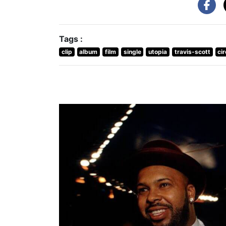
Tags :
clip
album
film
single
utopia
travis-scott
ci