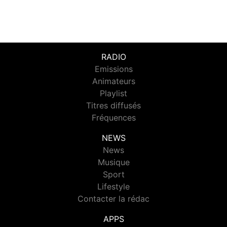
RADIO
Emissions
Animateurs
Playlist
Titres diffusés
Fréquences
NEWS
News
Musique
Sport
Lifestyle
Contacter la rédac
APPS