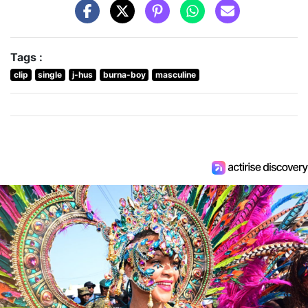
Tags :
clip
single
j-hus
burna-boy
masculine