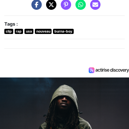
Tags :
clip
rap
usa
nouveau
burna-boy