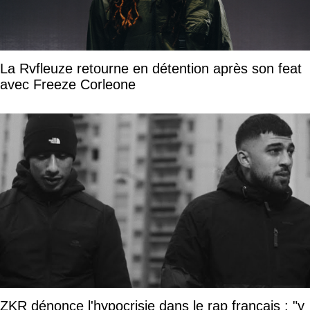
La Rvfleuze retourne en détention après son feat
avec Freeze Corleone
ZKR dénonce l'hypocrisie dans le rap français : "y