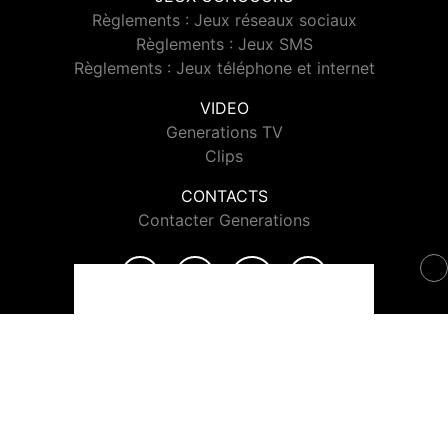
Règlements : Jeux réseaux sociaux
Règlements : Jeux SMS
Règlements : Jeux téléphone et internet
VIDEO
Generations TV
Clips
CONTACTS
Contacter Generations
© 2026 Generations Tous droits réservés.
Signaler un contenu
-
Mentions légales
-
Politique de cookies
-
Contact