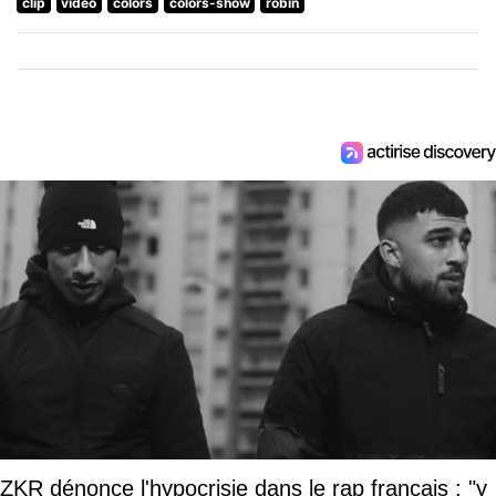
clip
video
colors
colors-show
robin
ZKR dénonce l'hypocrisie dans le rap français : "y