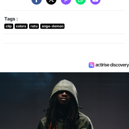
Tags :
clip
colors
ratu
ange-demon