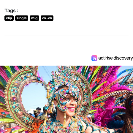
Tags :
clip
single
mig
ok-ok