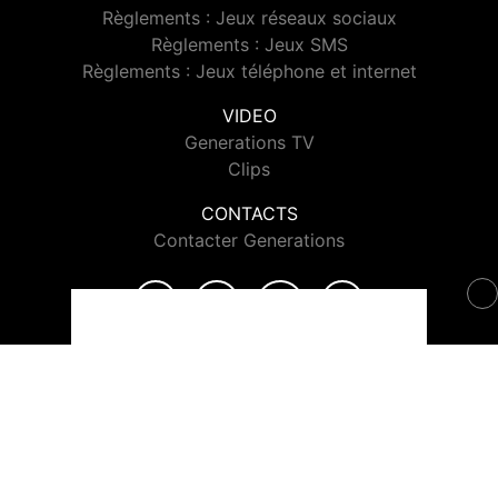
Règlements : Jeux réseaux sociaux
Règlements : Jeux SMS
Règlements : Jeux téléphone et internet
VIDEO
Generations TV
Clips
CONTACTS
Contacter Generations
© 2026 Generations Tous droits réservés.
Signaler un contenu
-
Mentions légales
-
Politique de cookies
-
Contact