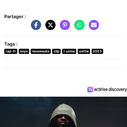
Partager :
Tags :
rap-fr
onyx
nouveaute
clip
l-uzine
sortie
2023