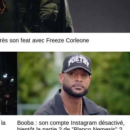
près son feat avec Freeze Corleone
 la
Booba : son compte Instagram désactivé,
bientôt la partie 2 de "Blanco Nemesis" ?