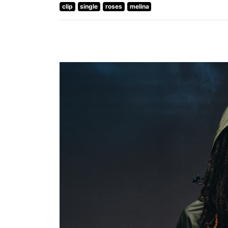
clip
single
roses
melina