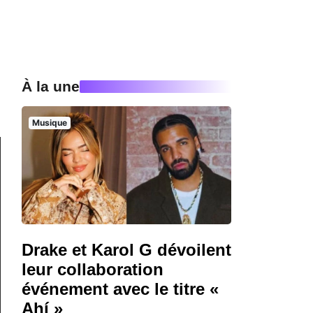
À la une
Musique
Drake et Karol G dévoilent
leur collaboration
événement avec le titre «
Ahí »