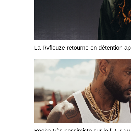
La Rvfleuze retourne en détention a
Booba très pessimiste sur le futur du