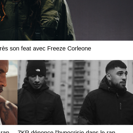
près son feat avec Freeze Corleone
 rap
ZKR dénonce l'hypocrisie dans le rap