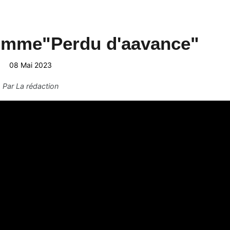
comme"Perdu d'aavance"
08 Mai 2023
Par
La rédaction