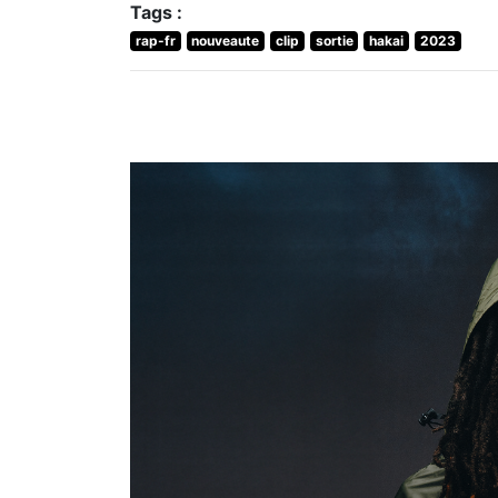
Tags :
rap-fr
nouveaute
clip
sortie
hakai
2023