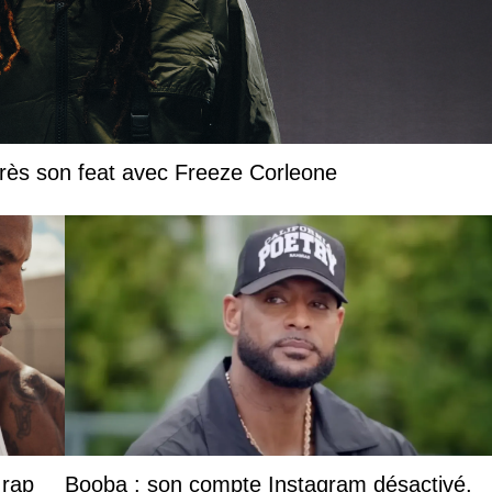
près son feat avec Freeze Corleone
 rap
Booba : son compte Instagram désactivé,