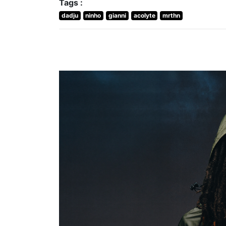
Tags :
dadju
ninho
gianni
acolyte
mrthn