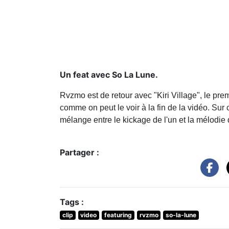
Un feat avec So La Lune.
Rvzmo est de retour avec "Kiri Village", le
prem
comme on peut le voir à la fin de la vidéo. Sur
mélange entre le kickage de l'un et la mélodie 
Partager :
Tags :
clip
video
featuring
rvzmo
so-la-lune