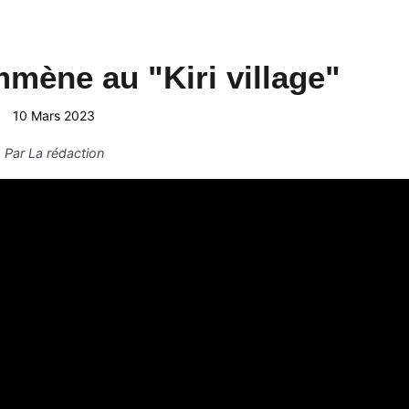
ène au "Kiri village"
10 Mars 2023
Par
La rédaction