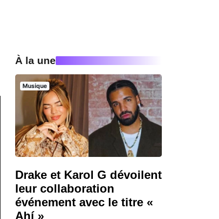
À la une
Musique
Drake et Karol G dévoilent
leur collaboration
événement avec le titre «
Ahí »