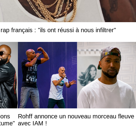
ap français : "ils ont réussi à nous infiltrer"
ions
Rohff annonce un nouveau morceau fleuve
itume"
avec IAM !