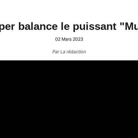
per balance le puissant "Mu
02 Mars 2023
Par
La rédaction