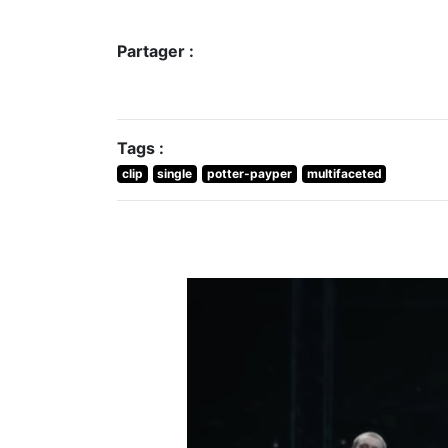
Partager :
Tags :
clip
single
potter-payper
multifaceted