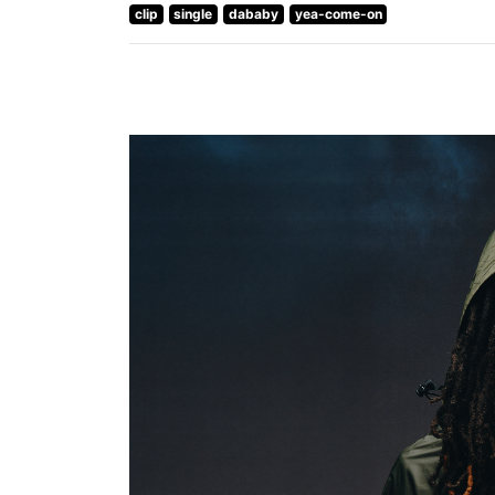
clip
single
dababy
yea-come-on