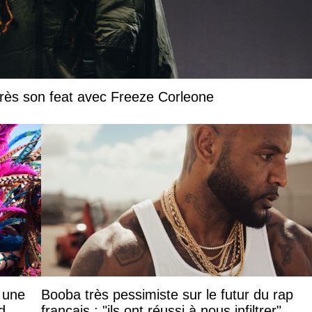
près son feat avec Freeze Corleone
: une
Booba très pessimiste sur le futur du rap
d
français : "ils ont réussi à nous infiltrer"