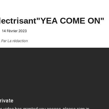
électrisant"YEA COME ON"
14 Février 2023
Par
La rédaction