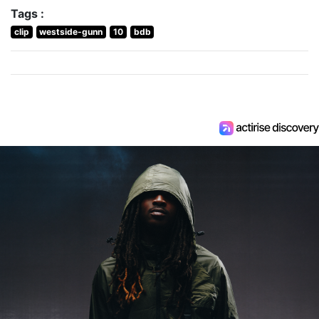
Tags :
clip
westside-gunn
10
bdb