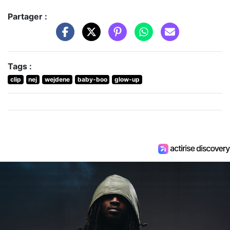
Partager :
Tags :
clip
nej
wejdene
baby-boo
glow-up