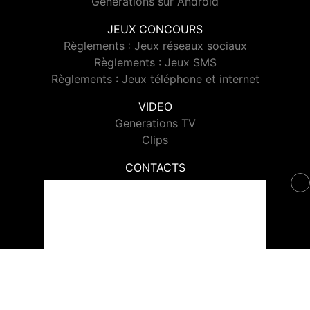
Generations sur Android
JEUX CONCOURS
Règlements : Jeux réseaux sociaux
Règlements : Jeux SMS
Règlements : Jeux téléphone et internet
VIDEO
Generations TV
Clips
CONTACTS
Contacter Generations
© 2026 Generations Tous droits réservés.
Signaler un contenu
-
Mentions légales
-
Politique de cookies
-