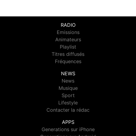
RADIO
Emissions
Animateurs
Playlist
Titres diffusés
Fréquences
NEWS
News
Musique
Sport
Lifestyle
Contacter la rédac
APPS
Generations sur iPhone