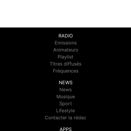
RADIO
Emissions
Animateurs
Playlist
Titres diffusés
Fréquences
NEWS
News
Musique
Sport
Lifestyle
Contacter la rédac
APPS