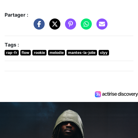
Partager :
Tags :
rap-fr
flow
rookie
melodie
mantes-la-jolie
clyy