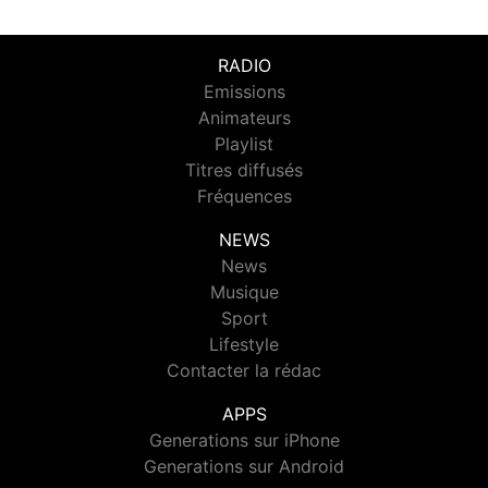
RADIO
Emissions
Animateurs
Playlist
Titres diffusés
Fréquences
NEWS
News
Musique
Sport
Lifestyle
Contacter la rédac
APPS
Generations sur iPhone
Generations sur Android