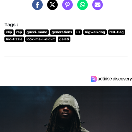
Tags :
clip
rap
gucci-mane
generations
us
bigwalkdog
red-flag
bic-fizzle
look-ma-i-did-it
gelati