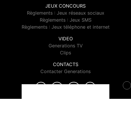
JEUX CONCOURS
Règlements : Jeux réseaux sociaux
Règlements : Jeux SMS
Règlements : Jeux téléphone et internet
VIDEO
Generations TV
Clips
CONTACTS
Contacter Generations
© 2026 Generations Tous droits réservés.
Signaler un contenu
-
Mentions légales
-
Politique de cookies
-
Contact