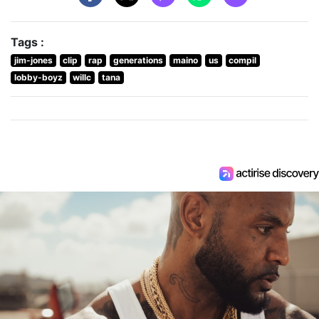
Tags :
jim-jones
clip
rap
generations
maino
us
compil
lobby-boyz
willc
tana