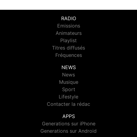
RADIO
Emissions
Animateurs
Playlist
Titres diffusés
Fréquences
NEWS
News
Musique
Sport
Lifestyle
Contacter la rédac
APPS
Generations sur iPhone
Generations sur Android