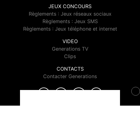
JEUX CONCOURS
Règlements : Jeux réseaux sociaux
Règlements : Jeux SMS
Règlements : Jeux téléphone et internet
VIDEO
Generations TV
Clips
CONTACTS
Contacter Generations
© 2026 Generations Tous droits réservés.
Signaler un contenu
-
Mentions légales
-
Politique de cookies
-
Contact