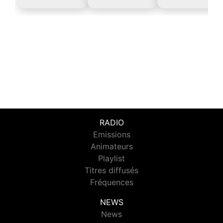
RADIO
Emissions
Animateurs
Playlist
Titres diffusés
Fréquences
NEWS
News