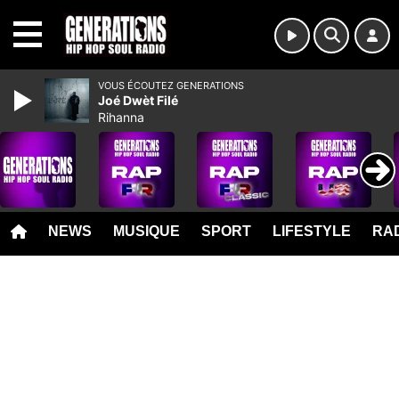
MENU
VOUS ÉCOUTEZ GENERATIONS
Joé Dwèt Filé
Rihanna
NEWS
MUSIQUE
SPORT
LIFESTYLE
RAD