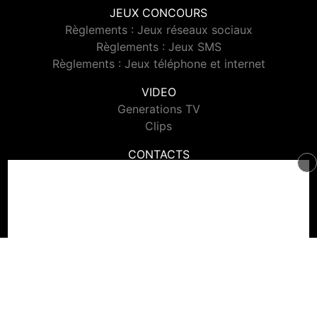
JEUX CONCOURS
Règlements : Jeux réseaux sociaux
Règlements : Jeux SMS
Règlements : Jeux téléphone et internet
VIDEO
Generations TV
Clips
CONTACTS
Contacter Generations
© 2026 Generations Tous droits réservés.
Signaler un contenu
-
Mentions légales
-
Politique de cookies
-
Contact