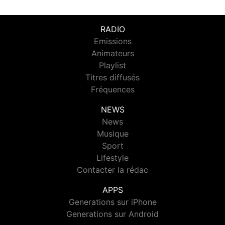
RADIO
Emissions
Animateurs
Playlist
Titres diffusés
Fréquences
NEWS
News
Musique
Sport
Lifestyle
Contacter la rédac
APPS
Generations sur iPhone
Generations sur Android