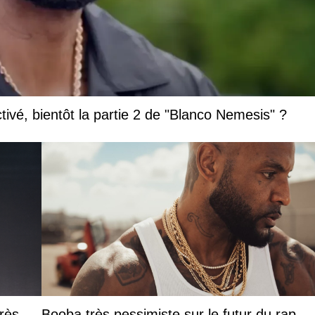
vé, bientôt la partie 2 de "Blanco Nemesis" ?
rès
Booba très pessimiste sur le futur du rap