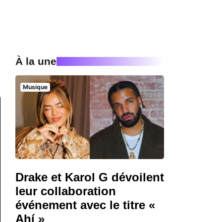
À la une
Musique
Drake et Karol G dévoilent
leur collaboration
événement avec le titre «
Ahí »