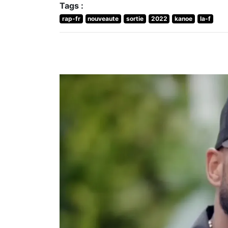
Tags :
rap-fr
nouveaute
sortie
2022
kanoe
la-f