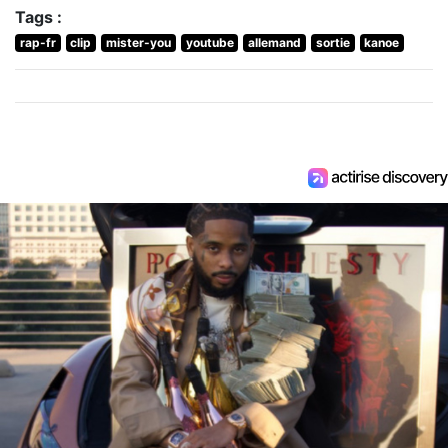
Tags :
rap-fr
clip
mister-you
youtube
allemand
sortie
kanoe