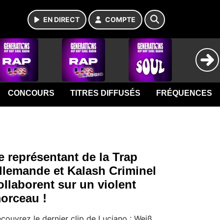
EN DIRECT
COMPTE
CONCOURS
TITRES DIFFUSÉS
FRÉQUENCES
e représentant de la Trap
llemande et Kalash Criminel
ollaborent sur un violent
orceau !
couvrez le dernier clip de Luciano : Weiß