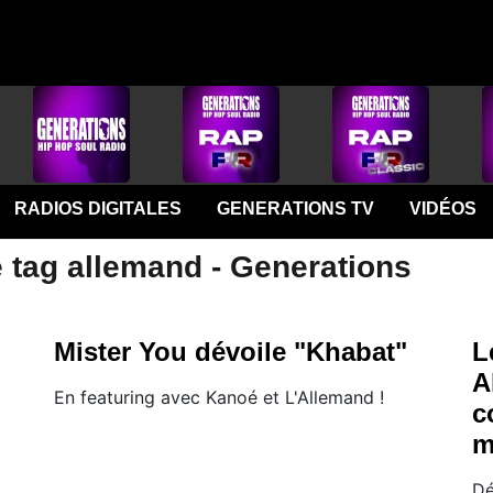
RADIOS DIGITALES
GENERATIONS TV
VIDÉOS
e tag allemand - Generations
Mister You dévoile "Khabat"
L
A
En featuring avec Kanoé et L'Allemand !
c
m
Dé