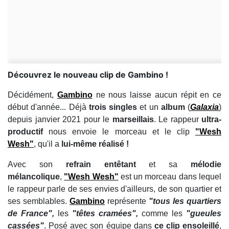
Découvrez le nouveau clip de Gambino !
Décidément,
Gambino
ne nous laisse aucun répit en ce
début d'année... Déjà
trois singles
et un
album
(
Galaxia
)
depuis janvier 2021 pour le
marseillais
. Le rappeur
ultra-
productif
nous envoie le morceau et le clip
"Wesh
Wesh"
, qu'il a
lui-même réalisé !
Avec son
refrain entêtant
et sa
mélodie
mélancolique
,
"Wesh Wesh"
est un morceau dans lequel
le rappeur parle de ses envies d'ailleurs, de son quartier et
ses semblables.
Gambino
représente
"tous les quartiers
de France",
les
"têtes cramées",
comme
les
"gueules
cassées"
. Posé avec son équipe dans
ce clip ensoleillé
,