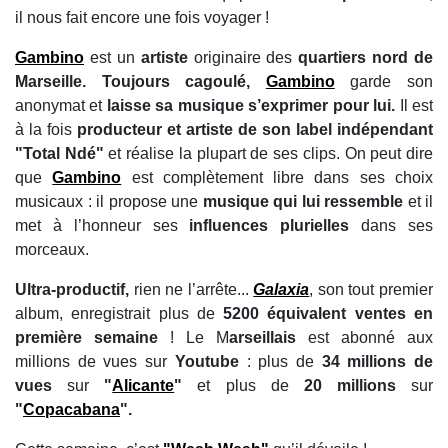
il nous fait encore une fois voyager !
Gambino
est un
artiste
originaire des
quartiers nord de
Marseille. Toujours cagoulé,
Gambino
garde son
anonymat et
laisse sa musique s’exprimer pour lui.
Il est
à la fois
producteur et artiste de son label indépendant
"Total Ndé"
et réalise la plupart de ses clips. On peut dire
que
Gambino
est complètement libre dans ses choix
musicaux : il propose une
musique qui lui ressemble
et il
met à l’honneur ses
influences plurielles
dans ses
morceaux.
Ultra-productif,
rien ne l’arrête...
Galaxia
, son tout premier
album, enregistrait plus de
5200 équivalent ventes en
première semaine
! Le M
arseillais
est abonné aux
millions de vues sur
Youtube
: plus de
34 millions de
vues
sur
"
Alicante
"
et plus de
20 millions
sur
"
Copacabana
".