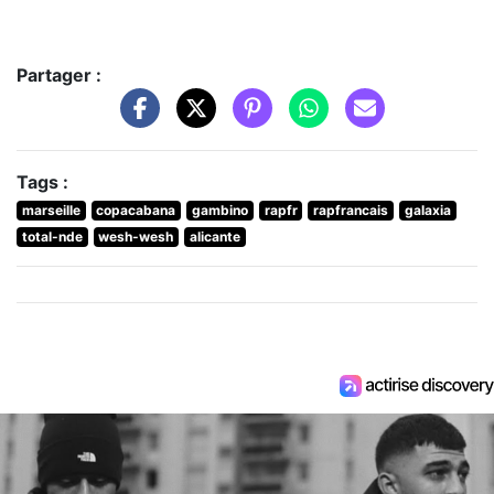
Partager :
Tags :
marseille
copacabana
gambino
rapfr
rapfrancais
galaxia
total-nde
wesh-wesh
alicante