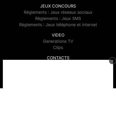
JEUX CONCOURS
Règlements : Jeux réseaux sociaux
Règlements : Jeux SMS
Règlements : Jeux téléphone et internet
VIDEO
Generations TV
Clips
CONTACTS
Contacter Generations
© 2026 Generations Tous droits réservés.
Signaler un contenu
-
Mentions légales
-
Politique de cookies
-
Contact