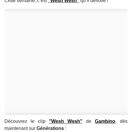
Cette semaine, c’est
"Wesh Wesh"
qu’il dévoile !
Découvrez le clip
"Wesh Wesh"
de
Gambino
, dès
maintenant sur
Générations
: