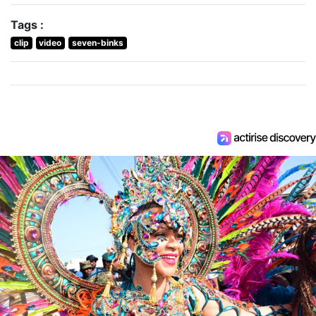
Tags :
clip
video
seven-binks