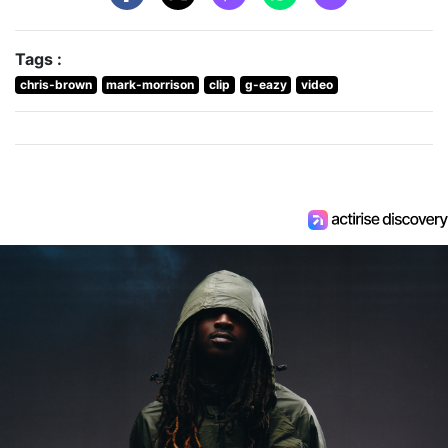
Tags :
chris-brown
mark-morrison
clip
g-eazy
video