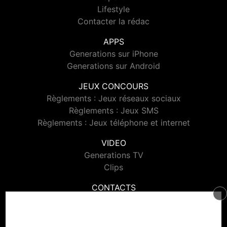
Lifestyle
Contacter la rédac
APPS
Generations sur iPhone
Generations sur Android
JEUX CONCOURS
Règlements : Jeux réseaux sociaux
Règlements : Jeux SMS
Règlements : Jeux téléphone et internet
VIDEO
Generations TV
Clips
CONTACTS
Contacter Generations