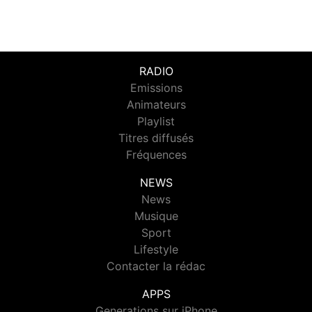
RADIO
Emissions
Animateurs
Playlist
Titres diffusés
Fréquences
NEWS
News
Musique
Sport
Lifestyle
Contacter la rédac
APPS
Generations sur iPhone