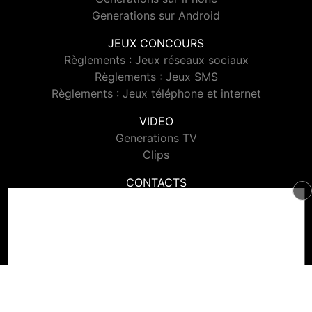
Generations sur Android
JEUX CONCOURS
Règlements : Jeux réseaux sociaux
Règlements : Jeux SMS
Règlements : Jeux téléphone et internet
VIDEO
Generations TV
Clips
CONTACTS
Contacter Generations
© 2026 Generations Tous droits réservés.
Signaler un contenu
-
Mentions légales
-
Politique de cookies
-