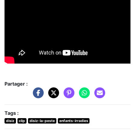
Partager :
Tags :
disiz
clip
disiz-la-peste
enfants-irradies