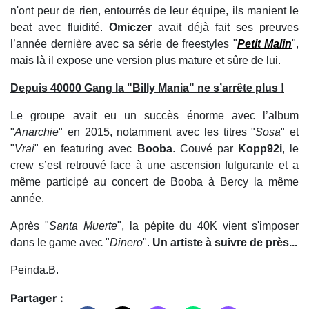
n'ont peur de rien, entourrés de leur équipe, ils manient le
beat avec fluidité.
Omiczer
avait déjà fait ses preuves
l’année dernière avec sa série de freestyles "
Petit Malin
",
mais là il expose une version plus mature et sûre de lui.
Depuis 40000 Gang la "Billy Mania" ne s’arrête plus !
Le groupe avait eu un succès énorme avec l’album
"
Anarchie
" en 2015, notamment avec les titres "
Sosa
" et
"
Vrai
" en featuring avec
Booba
. Couvé par
Kopp92i
, le
crew s’est retrouvé face à une ascension fulgurante et a
même participé au concert de Booba à Bercy la même
année.
Après "
Santa Muerte
", la pépite du 40K vient s'imposer
dans le game avec "
Dinero
".
Un artiste à suivre de près...
Peinda.B.
Partager :