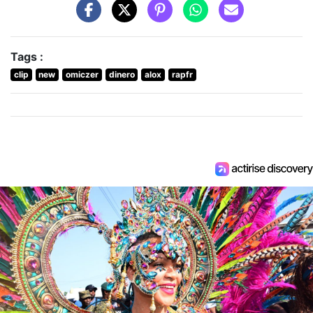
Tags :
clip
new
omiczer
dinero
alox
rapfr