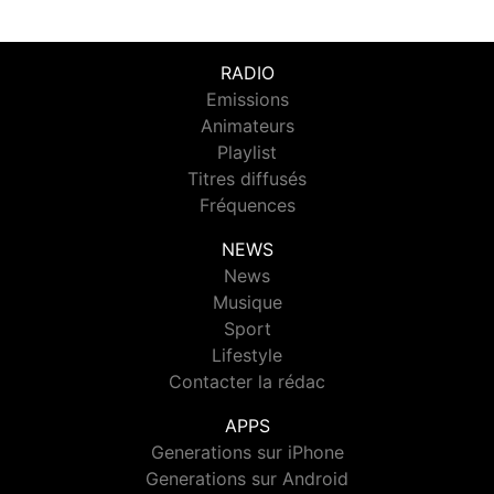
RADIO
Emissions
Animateurs
Playlist
Titres diffusés
Fréquences
NEWS
News
Musique
Sport
Lifestyle
Contacter la rédac
APPS
Generations sur iPhone
Generations sur Android