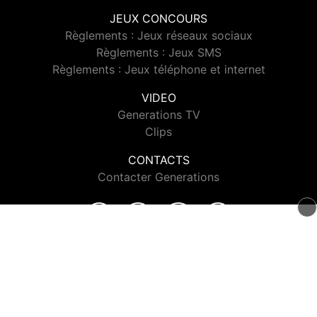
JEUX CONCOURS
Règlements : Jeux réseaux sociaux
Règlements : Jeux SMS
Règlements : Jeux téléphone et internet
VIDEO
Generations TV
Clips
CONTACTS
Contacter Generations
© 2026 Generations Tous droits réservés.
Signaler un contenu
-
Mentions légales
-
Politique de cookies
-
Contact