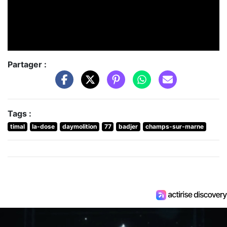
Partager :
Tags :
timal
la-dose
daymolition
77
badjer
champs-sur-marne