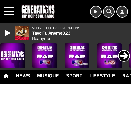
MENU
VOUS ÉCOUTEZ GENERATIONS
Tayc Ft. Anyme023
Réanymé
NEWS
MUSIQUE
SPORT
LIFESTYLE
RAD