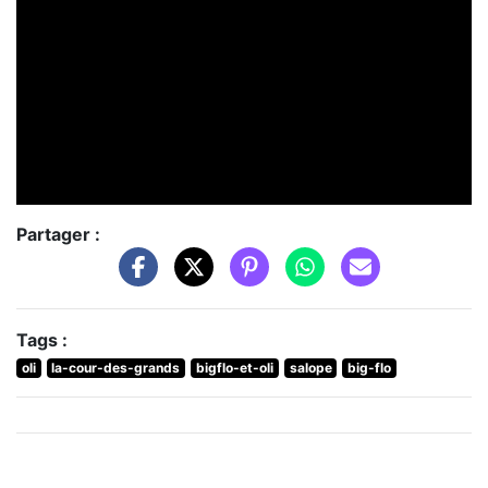
Partager :
Tags :
oli
la-cour-des-grands
bigflo-et-oli
salope
big-flo