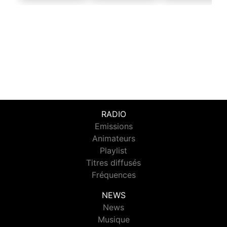
RADIO
Emissions
Animateurs
Playlist
Titres diffusés
Fréquences
NEWS
News
Musique