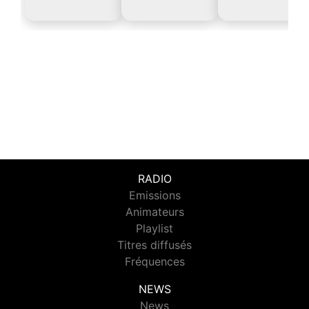
RADIO
Emissions
Animateurs
Playlist
Titres diffusés
Fréquences
NEWS
News