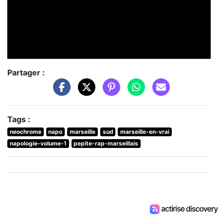
Partager :
Tags :
neochrome
napo
marseille
sud
marseille-en-vrai
napologie-volume-1
pepite-rap-marseillais