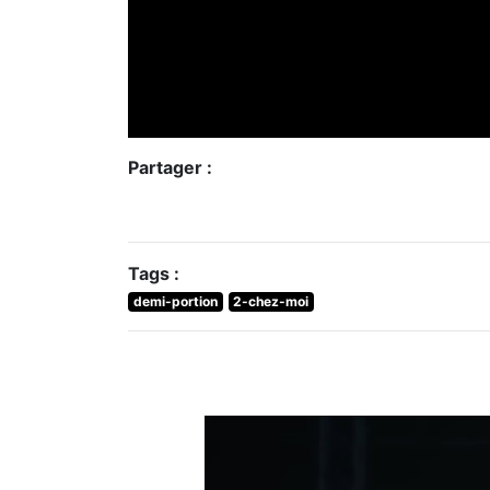
Partager :
Tags :
demi-portion
2-chez-moi