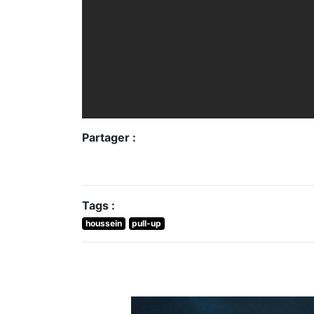
Partager :
Tags :
houssein
pull-up