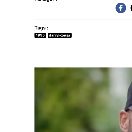
Partager :
Tags :
1995
darryl-zeuja