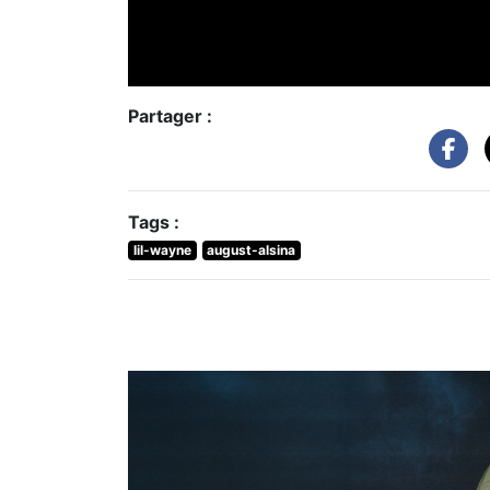
Partager :
Tags :
lil-wayne
august-alsina