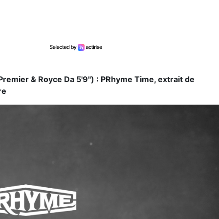
remier & Royce Da 5'9") : PRhyme Time, extrait de
re