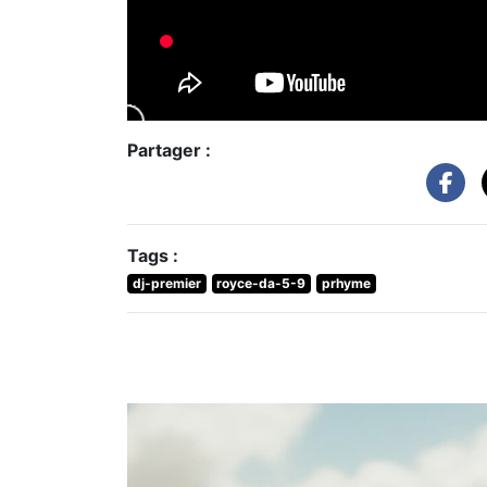
Partager :
Tags :
dj-premier
royce-da-5-9
prhyme