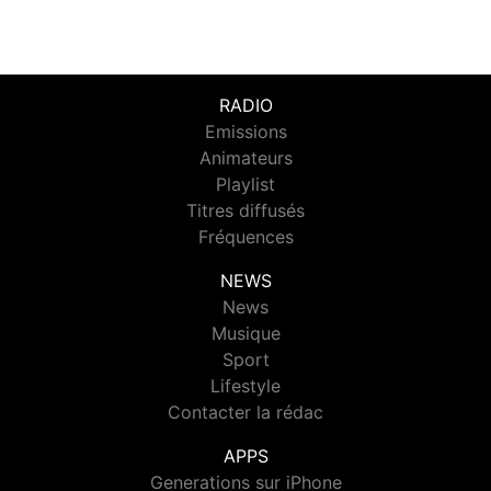
RADIO
Emissions
Animateurs
Playlist
Titres diffusés
Fréquences
NEWS
News
Musique
Sport
Lifestyle
Contacter la rédac
APPS
Generations sur iPhone