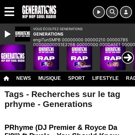
MENU
VOUS ÉCOUTEZ GENERATIONS
GENERATIONS
engiTunSMPB 00000000 00000210 00000785
00000000001E326B 00000000 000DA5E1 0000
00000000 00000000 00000000 00000000 000
NEWS
MUSIQUE
SPORT
LIFESTYLE
RAD
Tags - Recherches sur le tag
prhyme - Generations
PRhyme (DJ Premier & Royce Da