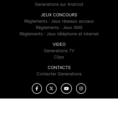
Generations sur Android
JEUX CONCOURS
Règlements : Jeux réseaux sociaux
Règlements : Jeux SMS
Règlements : Jeux téléphone et internet
VIDEO
Generations TV
Clips
CONTACTS
Contacter Generations
© 2026 Generations Tous droits réservés.
Signaler un contenu
-
Mentions légales
-
Politique de cookies
-