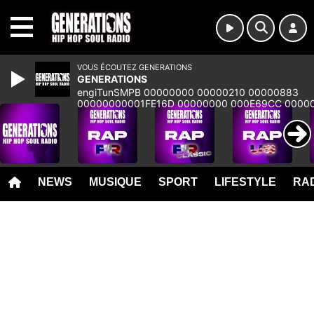
MENU
VOUS ÉCOUTEZ GENERATIONS
GENERATIONS
engiTunSMPB 00000000 00000210 00000883
00000000001FE16D 00000000 000E69CC 0000
00000000 00000000 00000000 00000000 000
NEWS
MUSIQUE
SPORT
LIFESTYLE
RAD