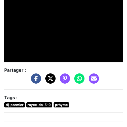
Partager :
Tags :
dj-premier
royce-da-5-9
prhyme