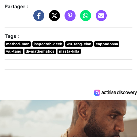
Partager :
Tags :
method-man
inspectah-deck
wu-tang-clan
cappadonna
wu-tang
dj-mathematics
masta-killa