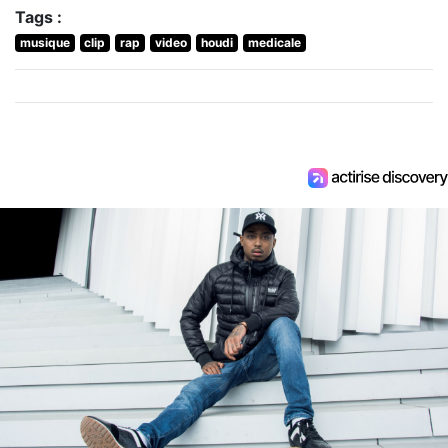
Tags :
musique
clip
rap
video
houdi
medicale