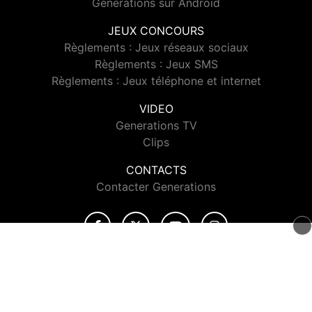
Generations sur Android
JEUX CONCOURS
Règlements : Jeux réseaux sociaux
Règlements : Jeux SMS
Règlements : Jeux téléphone et internet
VIDEO
Generations TV
Clips
CONTACTS
Contacter Generations
© 2026 Generations Tous droits réservés.
Signaler un contenu
-
Mentions légales
-
Politique de cookies
-