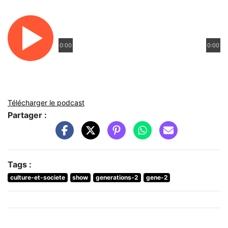
0:00
0:00
Télécharger le podcast
Partager :
Tags :
culture-et-societe
show
generations-2
gene-2