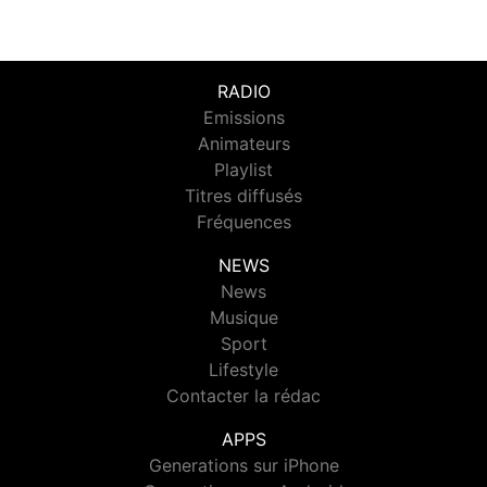
RADIO
Emissions
Animateurs
Playlist
Titres diffusés
Fréquences
NEWS
News
Musique
Sport
Lifestyle
Contacter la rédac
APPS
Generations sur iPhone